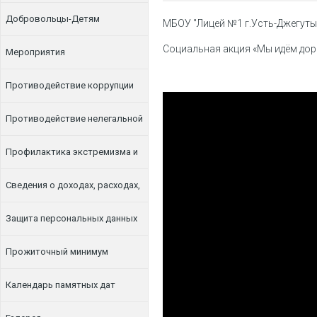
Добровольцы-Детям
МБОУ "Лицей №1 г.Усть-Джегуты 
Социальная акция «Мы идём дор
Мероприятия
Противодействие коррупции
Противодействие нелегальной
занятости
Профилактика экстремизма и
терроризма
Сведения о доходах, расходах,
об имуществе и обязательствах
Защита персональных данных
имущественного характера
Прожиточный минимум
Календарь памятных дат