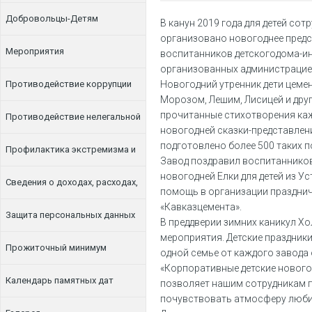
Добровольцы-Детям
В канун 2019 года для детей со
организовано новогоднее предс
Мероприятия
воспитанников детскогодома-ин
организованных администрацие
Противодействие коррупции
Новогодний утренник дети цеме
Морозом, Лешим, Лисицей и друг
прочитанные стихотворения каж
Противодействие нелегальной
новогодней сказки-представлен
подготовлено более 500 таких п
занятости
Профилактика экстремизма и
Завод поздравил воспитанников
новогодней Елки для детей из У
терроризма
Сведения о доходах, расходах,
помощь в организации празднич
«Кавказцемента».
об имуществе и обязательствах
Защита персональных данных
В преддверии зимних каникул Х
мероприятия. Детские праздники
имущественного характера
Прожиточный минимум
одной семье от каждого завода 
«Корпоративные детские нового
Календарь памятных дат
позволяет нашим сотрудникам 
почувствовать атмосферу любим