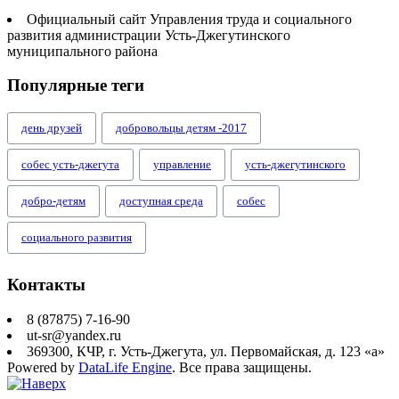
Официальный сайт Управления труда и социального
развития администрации Усть-Джегутинского
муниципального района
Популярные теги
день друзей
добровольцы детям -2017
собес усть-джегута
управление
усть-джегутинского
добро-детям
доступная среда
собес
социального развития
Контакты
8 (87875) 7-16-90
ut-sr@yandex.ru
369300, КЧР, г. Усть-Джегута, ул. Первомайская, д. 123 «а»
Powered by
DataLife Engine
. Все права защищены.