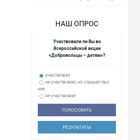
НАШ ОПРОС
Участвовали ли Вы во
Всероссийской акции
«Добровольцы – детям»?
участвовал
не участвовал, но слышал про
нее
не участвовал