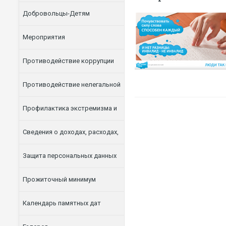
Добровольцы-Детям
Мероприятия
Противодействие коррупции
Противодействие нелегальной
занятости
Профилактика экстремизма и
терроризма
Сведения о доходах, расходах,
об имуществе и обязательствах
Защита персональных данных
имущественного характера
Прожиточный минимум
Календарь памятных дат