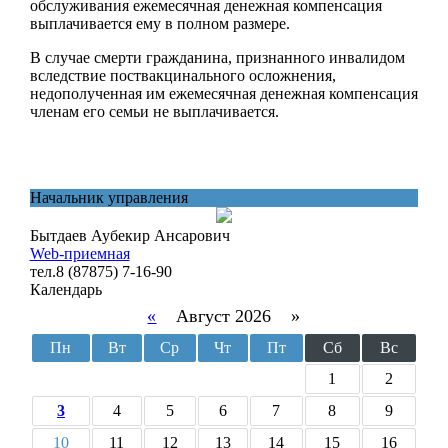
обслуживания ежемесячная денежная компенсация
выплачивается ему в полном размере.
В случае смерти гражданина, признанного инвалидом
вследствие поствакцинального осложнения,
недополученная им ежемесячная денежная компенсация
членам его семьи не выплачивается.
Начальник управления
Бытдаев Аубекир Ансарович
Web-приемная
тел.8 (87875) 7-16-90
Календарь
«
Август 2026 »
Пн
Вт
Ср
Чт
Пт
Сб
Вс
1
2
3
4
5
6
7
8
9
10
11
12
13
14
15
16