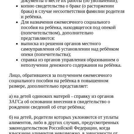
документы о месте их работы (об увольнении);
копию свидетельства о браке (о расторжении
брака) в случае несоответствия фамилии родителя
и ребёнка.
Для назначения ежемесячного социального
пособия на ребёнка, находящегося под опекой
(попечительством), дополнительно
представляются:
выписка из решения органов местного
самоуправления об установлении над ребёнком
опеки (попечительства);
справка из органов управления образованием о
неполучении денежного содержания на ребёнка.
Лицо, обратившееся за получением ежемесячного
социального пособия на ребёнка в повышенном
размере, дополнительно представляет:
а) на детей одиноких матерей - справку из органов
ЗАГСа об основании внесения в свидетельство о
рождении сведений об отце ребёнка;
б) на детей, родители которых уклоняются от уплаты
алиментов, либо в других случаях, предусмотренных
законодательством Российской Федерации, когда
взыскание алиментов невозможно, в зависимости от