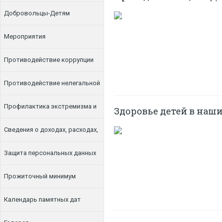
Добровольцы-Детям
Мероприятия
Противодействие коррупции
Противодействие нелегальной
занятости
Профилактика экстремизма и
Здоровье детей в наш
терроризма
Сведения о доходах, расходах,
об имуществе и обязательствах
Защита персональных данных
имущественного характера
Прожиточный минимум
Календарь памятных дат