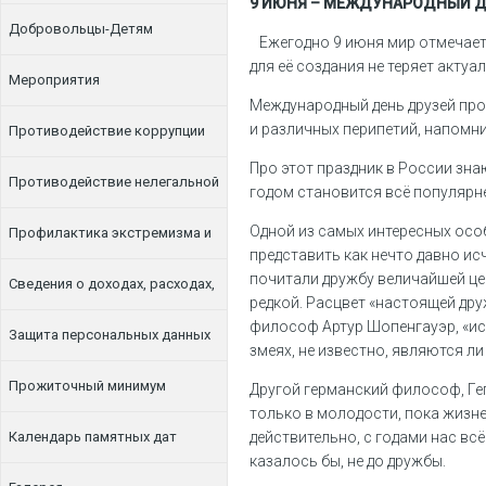
9 ИЮНЯ – МЕЖДУНАРОДНЫЙ Д
Добровольцы-Детям
Ежегодно 9 июня мир отмечает 
для её создания не теряет актуа
Мероприятия
Международный день друзей про
и различных перипетий, напомни
Противодействие коррупции
Про этот праздник в России зн
Противодействие нелегальной
годом становится всё популярн
Одной из самых интересных осо
занятости
Профилактика экстремизма и
представить как нечто давно ис
почитали дружбу величайшей це
терроризма
Сведения о доходах, расходах,
редкой. Расцвет «настоящей дру
философ Артур Шопенгауэр, «ист
об имуществе и обязательствах
Защита персональных данных
змеях, не известно, являются л
имущественного характера
Прожиточный минимум
Другой германский философ, Ге
только в молодости, пока жизне
Календарь памятных дат
действительно, с годами нас вс
казалось бы, не до дружбы.