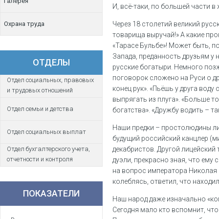
Галерея
И, всё-таки, по большей части в
Охрана труда
Через 18 столетий великий русс
товарища выручай!» А какие пр
«Тарасе Бульбе»! Может быть, п
Запада, преданность друзьям у
ОТДЕЛЫ
русские богатыри. Немного поз
поговорок сложено на Руси о друж
Отдел социальных, правовых
конец рук». «Пьёшь у друга воду 
и трудовых отношений
выпрягать из плуга». «Больше то
Отдел семьи и детства
богатства». «Дружбу водить – та
Наши предки – простолюдины ли,
Отдел социальных выплат
будущий российский канцлер (ми
Отдел бухгалтерского учета,
декабристов. Другой лицейский 
отчетности и контроля
дуэли, прекрасно зная, что ему 
на вопрос императора Николая I,
колеблясь, ответил, что находи
ПОКАЗАТЕЛИ
Наш народ даже изначально «ко
Сегодня мало кто вспомнит, что