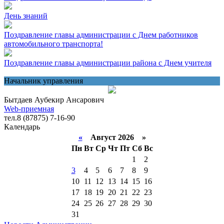
День знаний
Поздравление главы администрации с Днем работников
автомобильного транспорта!
Поздравление главы администрации района с Днем учителя
Начальник управления
Бытдаев Аубекир Ансарович
Web-приемная
тел.8 (87875) 7-16-90
Календарь
«
Август 2026 »
Пн
Вт
Ср
Чт
Пт
Сб
Вс
1
2
3
4
5
6
7
8
9
10
11
12
13
14
15
16
17
18
19
20
21
22
23
24
25
26
27
28
29
30
31