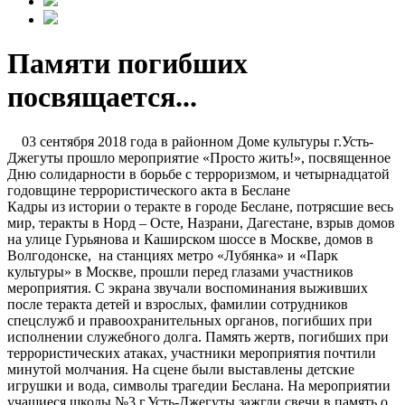
Памяти погибших
посвящается...
03 сентября 2018 года в районном Доме культуры г.Усть-
Джегуты прошло мероприятие «Просто жить!», посвященное
Дню солидарности в борьбе с терроризмом, и четырнадцатой
годовщине террористического акта в Беслане
Кадры из истории о теракте в городе Беслане, потрясшие весь
мир, теракты в Норд – Осте, Назрани, Дагестане, взрыв домов
на улице Гурьянова и Каширском шоссе в Москве, домов в
Волгодонске, на станциях метро «Лубянка» и «Парк
культуры» в Москве, прошли перед глазами участников
мероприятия. С экрана звучали воспоминания выживших
после теракта детей и взрослых, фамилии сотрудников
спецслужб и правоохранительных органов, погибших при
исполнении служебного долга. Память жертв, погибших при
террористических атаках, участники мероприятия почтили
минутой молчания. На сцене были выставлены детские
игрушки и вода, символы трагедии Беслана. На мероприятии
учащиеся школы №3 г.Усть-Джегуты зажгли свечи в память о