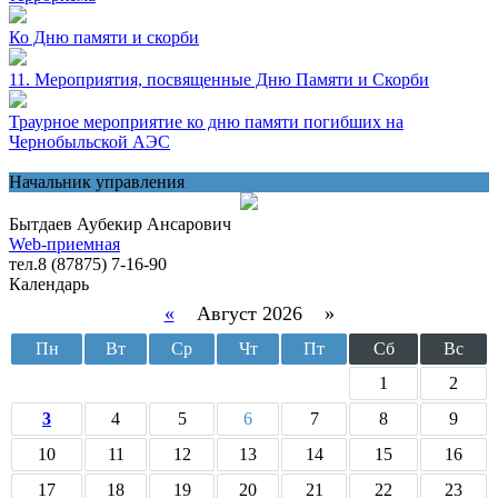
Ко Дню памяти и скорби
11. Мероприятия, посвященные Дню Памяти и Скорби
Траурное мероприятие ко дню памяти погибших на
Чернобыльской АЭС
Начальник управления
Бытдаев Аубекир Ансарович
Web-приемная
тел.8 (87875) 7-16-90
Календарь
«
Август 2026 »
Пн
Вт
Ср
Чт
Пт
Сб
Вс
1
2
3
4
5
6
7
8
9
10
11
12
13
14
15
16
17
18
19
20
21
22
23