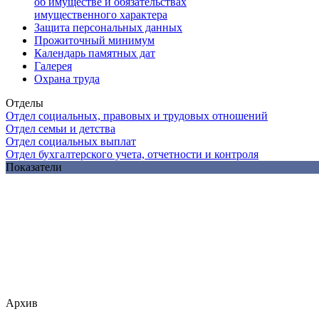
об имуществе и обязательствах
имущественного характера
Защита персональных данных
Прожиточный минимум
Календарь памятных дат
Галерея
Охрана труда
Отделы
Отдел социальных, правовых и трудовых отношений
Отдел семьи и детства
Отдел социальных выплат
Отдел бухгалтерского учета, отчетности и контроля
Показатели
Архив