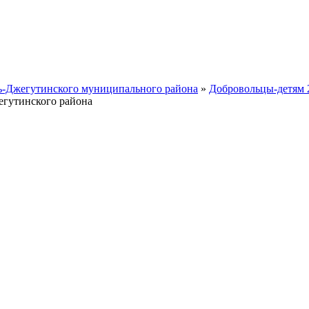
ть-Джегутинского муниципального района
»
Добровольцы-детям 
егутинского района