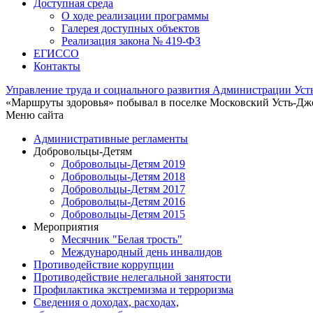
Доступная среда
О ходе реализации программы
Галерея доступных объектов
Реализация закона № 419-ФЗ
ЕГИСCО
Контакты
Управление труда и социального развития Администрации Ус
«Маршруты здоровья» побывал в поселке Московский Усть-Дж
Меню сайта
Административные регламенты
Добровольцы-Детям
Добровольцы-Детям 2019
Добровольцы-Детям 2018
Добровольцы-Детям 2017
Добровольцы-Детям 2016
Добровольцы-Детям 2015
Мероприятия
Месячник "Белая трость"
Международный день инвалидов
Противодействие коррупции
Противодействие нелегальной занятости
Профилактика экстремизма и терроризма
Сведения о доходах, расходах,