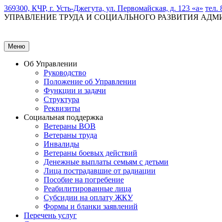
369300, КЧР, г. Усть-Джегута, ул. Первомайская, д. 123 «а»
тел. 
УПРАВЛЕНИЕ ТРУДА И СОЦИАЛЬНОГО РАЗВИТИЯ АД
Меню
Об Управлении
Руководство
Положение об Управлении
Функции и задачи
Структура
Реквизиты
Социальная поддержка
Ветераны ВОВ
Ветераны труда
Инвалиды
Ветераны боевых действий
Денежные выплаты семьям с детьми
Лица пострадавшие от радиации
Пособие на погребение
Реабилитированные лица
Субсидии на оплату ЖКУ
Формы и бланки заявлений
Перечень услуг