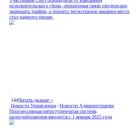
Участников СВО освободили от взыскания
исполнительского сбора, операторам связи предписано
защищать трафик, а процесс регистрации машино-места
стал намного проще.
.
144
Читать дальше »
Новости Управления
/
Новости Администрации
Прогрессивная пятиступенчатая система
налогообложения вводится с 1 января 2025 года