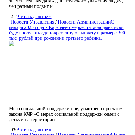
знаменательная дата - дань глубокого уважения людям,
чей ратный подвиг и
214
Читать дальше »
Новости Управления
/
Новости Администрации
С
января 2025 года в Карачаево-Черкесии молодые семьи
будут получать единовременную выплату в размере 300
тыс. рублей при рождении третьего ребенка.
Мера социальной поддержки предусмотрена проектом
закона КЧР «О мерах социальной поддержки семей с
детьми на территории
930
Читать дальше »